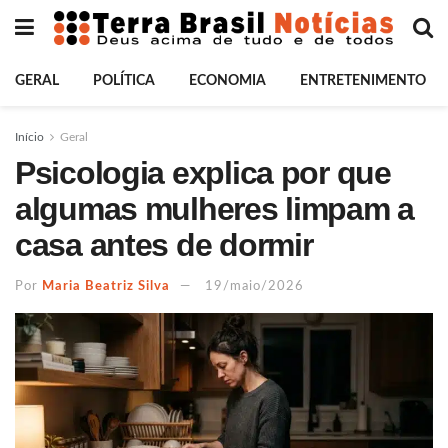
GERAL
POLÍTICA
ECONOMIA
ENTRETENIMENTO
Início
Geral
Psicologia explica por que
algumas mulheres limpam a
casa antes de dormir
Por
Maria Beatriz Silva
19/maio/2026