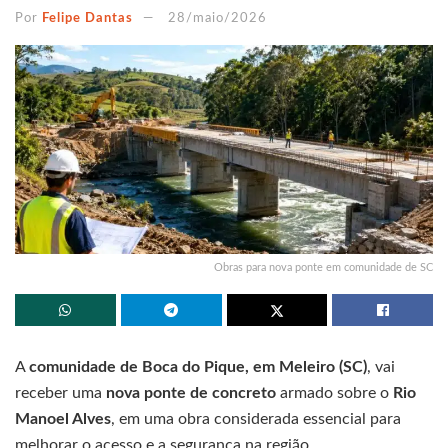
Por
Felipe Dantas
28/maio/2026
Obras para nova ponte em comunidade de SC
A
comunidade de Boca do Pique, em Meleiro (SC)
, vai
receber uma
nova ponte de concreto
armado sobre o
Rio
Manoel Alves
, em uma obra considerada essencial para
melhorar o acesso e a segurança na região.