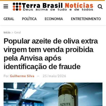
GERAL
POLÍTICA
ECONOMIA
ENTRETENIMENTO
Início
Geral
Popular azeite de oliva extra
virgem tem venda proibida
pela Anvisa após
identificação de fraude
Por
Guilherme Silva
25/maio/2026