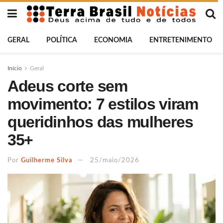
GERAL
POLÍTICA
ECONOMIA
ENTRETENIMENTO
Início
Geral
Adeus corte sem
movimento: 7 estilos viram
queridinhos das mulheres
35+
Por
Guilherme Silva
25/maio/2026