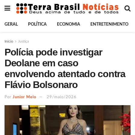
GERAL
POLÍTICA
ECONOMIA
ENTRETENIMENTO
Início
Justiça
Polícia pode investigar
Deolane em caso
envolvendo atentado contra
Flávio Bolsonaro
Por
Junior Melo
29/maio/2026