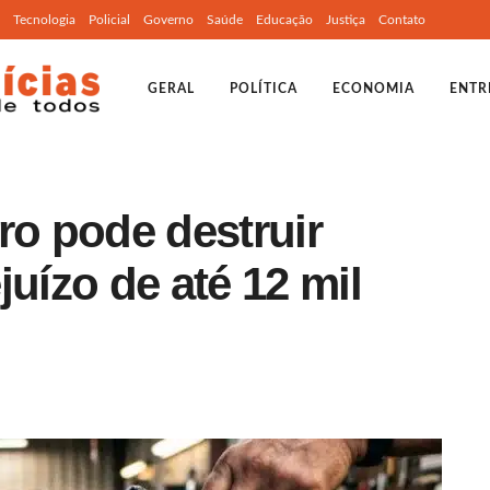
Tecnologia
Policial
Governo
Saúde
Educação
Justiça
Contato
GERAL
POLÍTICA
ECONOMIA
ENTR
ro pode destruir
juízo de até 12 mil