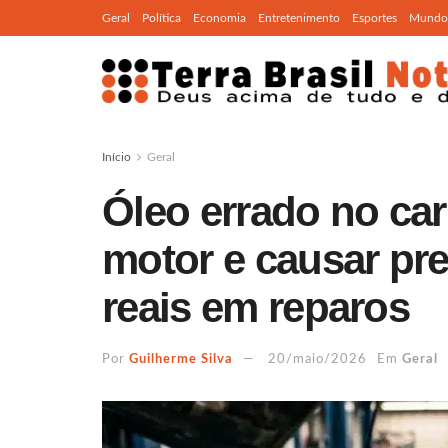
Geral
Política
Economia
Entretenimento
Esportes
Mundo
Início
Geral
Óleo errado no car
motor e causar pre
reais em reparos
Por
Guilherme Silva
20/maio/2026
Em
Geral