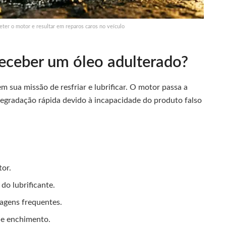
ter o motor e resultar em reparos caros no veículo
eceber um óleo adulterado?
m sua missão de resfriar e lubrificar. O motor passa a
egradação rápida devido à incapacidade do produto falso
tor.
do lubrificante.
agens frequentes.
de enchimento.