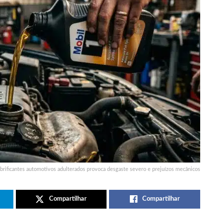
ubrificantes automotivos adulterados provoca desgaste severo e prejuízos mecânicos
Compartilhar
Compartilhar