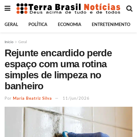
GERAL
POLÍTICA
ECONOMIA
ENTRETENIMENTO
Início
Geral
Rejunte encardido perde
espaço com uma rotina
simples de limpeza no
banheiro
Por
Maria Beatriz Silva
11/jun/2026