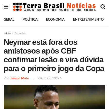
GERAL
POLÍTICA
ECONOMIA
ENTRETENIMENTO
Início
Esportes
Neymar está fora dos
amistosos após CBF
confirmar lesão e vira dúvida
para o primeiro jogo da Copa
Por
Junior Melo
28/maio/2026