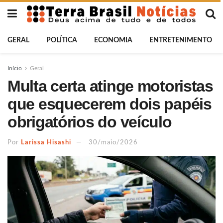
GERAL
POLÍTICA
ECONOMIA
ENTRETENIMENTO
Início
Geral
Multa certa atinge motoristas
que esquecerem dois papéis
obrigatórios do veículo
Por
Larissa Hisashi
30/maio/2026