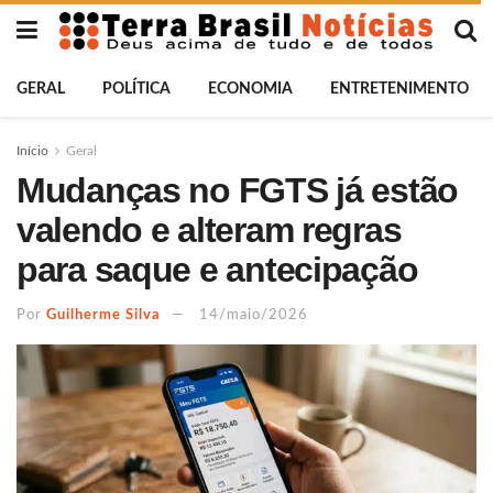
GERAL
POLÍTICA
ECONOMIA
ENTRETENIMENTO
Início
Geral
Mudanças no FGTS já estão
valendo e alteram regras
para saque e antecipação
Por
Guilherme Silva
14/maio/2026