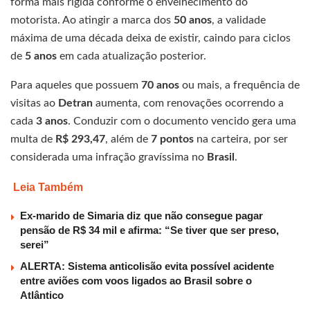
forma mais rígida conforme o envelhecimento do
motorista. Ao atingir a marca dos
50 anos
, a validade
máxima de uma década deixa de existir, caindo para ciclos
de
5 anos
em cada atualização posterior.
Para aqueles que possuem
70 anos
ou mais, a frequência de
visitas ao
Detran
aumenta, com renovações ocorrendo a
cada
3 anos
. Conduzir com o documento vencido gera uma
multa de
R$ 293,47
, além de
7 pontos
na carteira, por ser
considerada uma infração gravíssima no
Brasil
.
Leia Também
Ex-marido de Simaria diz que não consegue pagar
pensão de R$ 34 mil e afirma: “Se tiver que ser preso,
serei”
ALERTA: Sistema anticolisão evita possível acidente
entre aviões com voos ligados ao Brasil sobre o
Atlântico