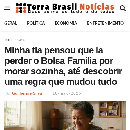
GERAL
POLÍTICA
ECONOMIA
ENTRETENIMENTO
Início
Geral
Minha tia pensou que ia
perder o Bolsa Família por
morar sozinha, até descobrir
uma regra que mudou tudo
Por
Guilherme Silva
18/maio/2026