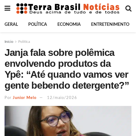
GERAL
POLÍTICA
ECONOMIA
ENTRETENIMENTO
Início
Política
Janja fala sobre polêmica
envolvendo produtos da
Ypê: “Até quando vamos ver
gente bebendo detergente?”
Por
Junior Melo
12/maio/2026