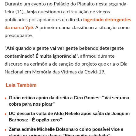
Durante um evento no Palácio do Planalto nesta segunda-
feira (11),
Janja
questionou a circulação de vídeos
publicados por apoiadores da direita
ingerindo detergentes
da marca Ypê
. A primeira-dama classificou a situação como
preocupante.
“
Até quando a gente vai ver gente bebendo detergente
contaminado? É muita ignorância!
”, afirmou durante
discurso na cerimônia de sanção do projeto que cria o Dia
Nacional em Memória das Vítimas da Covid-19.
Leia Também
Girão critica apoio da direita a Ciro Gomes: “Vai ser uma
cobra para nos picar”
DC descarta volta de Aldo Rebelo após saída de Joaquim
Barbosa: “É opção zero”
Zema admite Michelle Bolsonaro como possível vice e
elogia ex-primeira-dama: “Fico muito satisfeito”