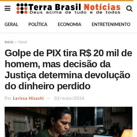
GERAL
POLÍTICA
ECONOMIA
ENTRETENIMENTO
Início
Geral
Golpe de PIX tira R$ 20 mil de
homem, mas decisão da
Justiça determina devolução
do dinheiro perdido
Por
Larissa Hisashi
02/maio/2026