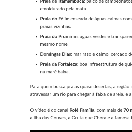
Praia de Itamambuca
: palco de campeonatos
emoldurado pela mata.
Praia do Félix
: enseada de águas calmas com p
praias vizinhas.
Praia do Prumirim
: águas verdes e transpare
mesmo nome.
Domingas Dias
: mar raso e calmo, cercado d
Praia da Fortaleza
: boa infraestrutura de qu
na maré baixa.
Para quem busca praias quase desertas, a região
atravessar um rio para chegar à faixa de areia, e 
O vídeo é do canal
Rolê Família
, com mais de
70 m
a Ilha das Couves, a Gruta que Chora e a famosa t