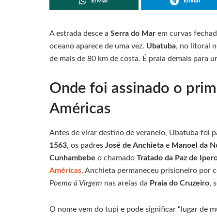
Enviar
Enviar
A estrada desce a
Serra do Mar
em curvas fechada
oceano aparece de uma vez.
Ubatuba
, no litoral
de mais de 80 km de costa. É praia demais para u
Onde foi assinado o prim
Américas
Antes de virar destino de veraneio, Ubatuba foi p
1563
, os padres
José de Anchieta
e
Manoel da N
Cunhambebe
o chamado
Tratado da Paz de Ipero
Américas
. Anchieta permaneceu prisioneiro por c
Poema à Virgem
nas areias da
Praia do Cruzeiro
, 
O nome vem do tupi e pode significar “lugar de m