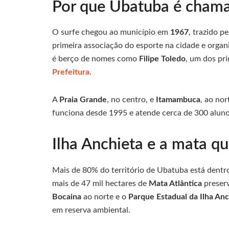
Por que Ubatuba é chama
O surfe chegou ao município em
1967
, trazido p
primeira associação do esporte na cidade e organi
é berço de nomes como
Filipe Toledo
, um dos pri
Prefeitura
.
A
Praia Grande
, no centro, e
Itamambuca
, ao nor
funciona desde 1995 e atende cerca de 300 alun
Ilha Anchieta e a mata q
Mais de 80% do território de Ubatuba está dentr
mais de 47 mil hectares de
Mata Atlântica
preserv
Bocaina
ao norte e o
Parque Estadual da Ilha Anc
em reserva ambiental.