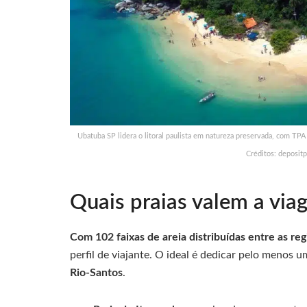
Ubatuba SP lidera o litoral paulista em natureza preservada, com TPA 
Créditos: deposit
Quais praias valem a viag
Com 102 faixas de areia distribuídas entre as reg
perfil de viajante. O ideal é dedicar pelo menos 
Rio-Santos
.