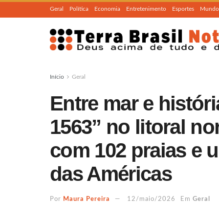
Geral
Política
Economia
Entretenimento
Esportes
Mundo
Início
Geral
Entre mar e histór
1563” no litoral n
com 102 praias e 
das Américas
Por
Maura Pereira
12/maio/2026
Em
Geral