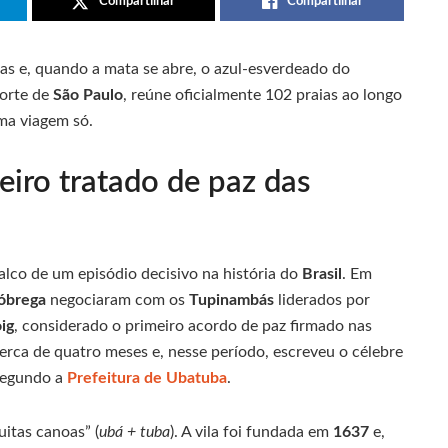
Compartilhar
Compartilhar
s e, quando a mata se abre, o azul-esverdeado do
 norte de
São Paulo
, reúne oficialmente 102 praias ao longo
ma viagem só.
eiro tratado de paz das
alco de um episódio decisivo na história do
Brasil
. Em
óbrega
negociaram com os
Tupinambás
liderados por
ig
, considerado o primeiro acordo de paz firmado nas
erca de quatro meses e, nesse período, escreveu o célebre
segundo a
Prefeitura de Ubatuba
.
uitas canoas” (
ubá + tuba
). A vila foi fundada em
1637
e,