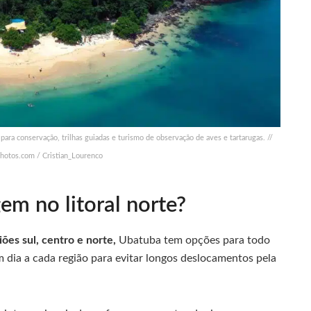
para conservação, trilhas guiadas e turismo de observação de aves e tartarugas. //
photos.com / Cristian_Lourenco
em no litoral norte?
iões sul, centro e norte,
Ubatuba tem opções para todo
um dia a cada região para evitar longos deslocamentos pela