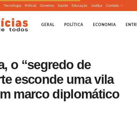
Tecnologia
Policial
Governo
Saúde
Educação
Justiça
Contato
GERAL
POLÍTICA
ECONOMIA
ENTR
ia, o “segredo de
orte esconde uma vila
um marco diplomático