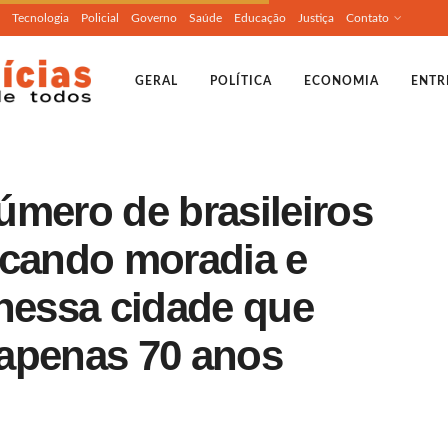
Tecnologia
Policial
Governo
Saúde
Educação
Justiça
Contato
GERAL
POLÍTICA
ECONOMIA
ENTR
úmero de brasileiros
scando moradia e
 nessa cidade que
apenas 70 anos