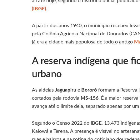
ali até hoje, segundo o histórico oficial publicado
(IBGE)
.
A partir dos anos 1940, o município recebeu leva
pela Colônia Agrícola Nacional de Dourados (CAND
já era a cidade mais populosa de todo o antigo
Ma
A reserva indígena que fi
urbano
As aldeias
Jaguapiru
e
Bororó
formam a Reserva I
cortados pela rodovia
MS-156
. É a maior reserv
avança até o limite dela, separado apenas por um 
Segundo o Censo 2022 do IBGE, 13.473 indígenas 
Kaiowá e Terena. A presença é visível no artesan
ruas e bairros e na rotina do cotidiano douradens