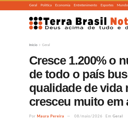
Geral
Política
Economia
Entretenimento
Esportes
Mundo
Início
Geral
Cresce 1.200% o n
de todo o país bu
qualidade de vida
cresceu muito em 
Por
Maura Pereira
08/maio/2026
Em
Geral