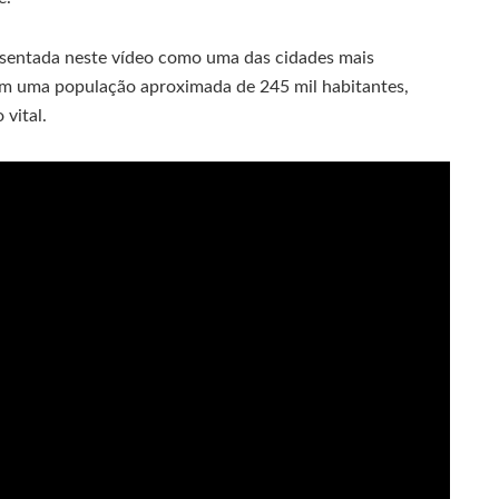
esentada neste vídeo como uma das cidades mais
Com uma população aproximada de 245 mil habitantes,
vital.