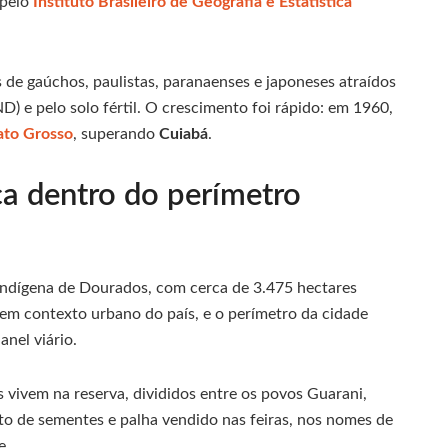
 pelo
Instituto Brasileiro de Geografia e Estatística
s de gaúchos, paulistas, paranaenses e japoneses atraídos
) e pelo solo fértil. O crescimento foi rápido: em 1960,
to Grosso
, superando
Cuiabá
.
ca dentro do perímetro
ndígena de Dourados, com cerca de 3.475 hectares
a em contexto urbano do país, e o perímetro da cidade
anel viário.
vivem na reserva, divididos entre os povos Guarani,
ato de sementes e palha vendido nas feiras, nos nomes de
e.