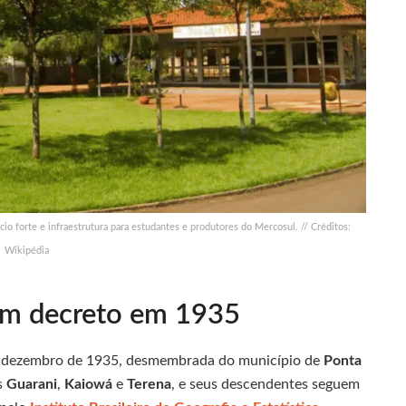
o forte e infraestrutura para estudantes e produtores do Mercosul. // Créditos:
Wikipédia
um decreto em 1935
de dezembro de 1935, desmembrada do município de
Ponta
os
Guarani
,
Kaiowá
e
Terena
, e seus descendentes seguem