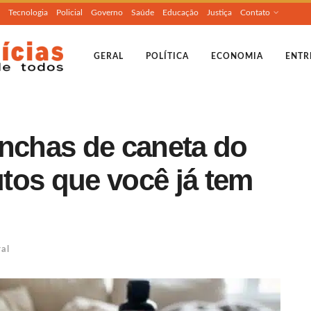
Tecnologia
Policial
Governo
Saúde
Educação
Justiça
Contato
GERAL
POLÍTICA
ECONOMIA
ENTR
chas de caneta do
tos que você já tem
al