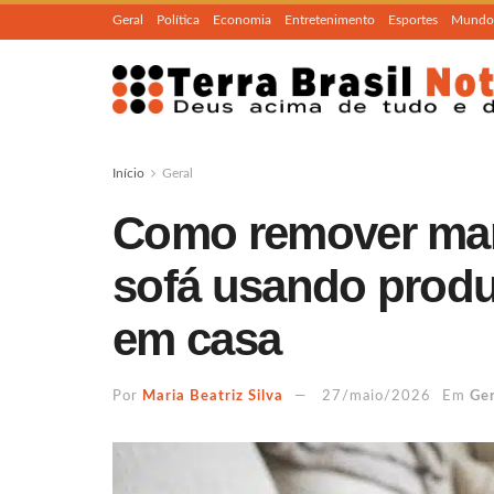
Geral
Política
Economia
Entretenimento
Esportes
Mundo
Início
Geral
Como remover man
sofá usando produ
em casa
Por
Maria Beatriz Silva
27/maio/2026
Em
Ger