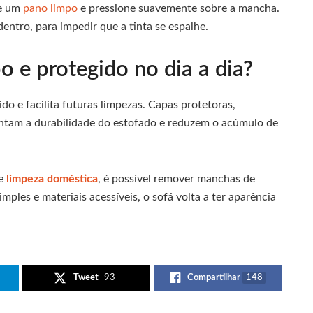
re um
pano limpo
e pressione suavemente sobre a mancha.
entro, para impedir que a tinta se espalhe.
 e protegido no dia a dia?
ido e facilita futuras limpezas. Capas protetoras,
entam a durabilidade do estofado e reduzem o acúmulo de
de
limpeza doméstica
, é possível remover manchas de
ples e materiais acessíveis, o sofá volta a ter aparência
Tweet
93
Compartilhar
148