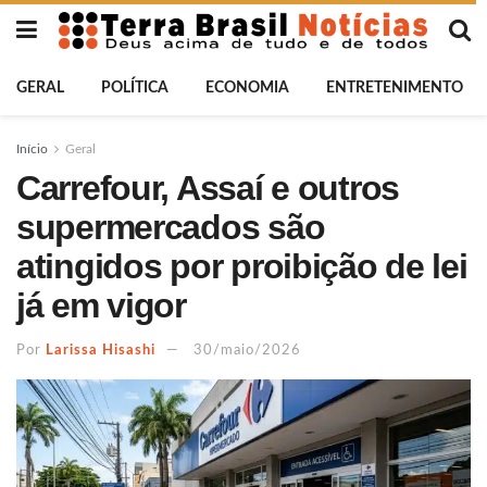
GERAL
POLÍTICA
ECONOMIA
ENTRETENIMENTO
Início
Geral
Carrefour, Assaí e outros
supermercados são
atingidos por proibição de lei
já em vigor
Por
Larissa Hisashi
30/maio/2026