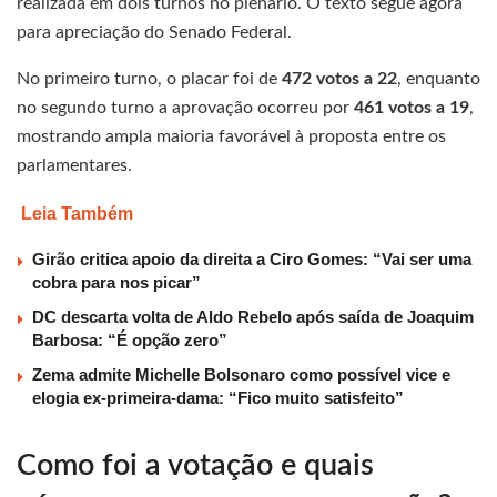
realizada em dois turnos no plenário. O texto segue agora
para apreciação do Senado Federal.
No primeiro turno, o placar foi de
472 votos a 22
, enquanto
no segundo turno a aprovação ocorreu por
461 votos a 19
,
mostrando ampla maioria favorável à proposta entre os
parlamentares.
Leia Também
Girão critica apoio da direita a Ciro Gomes: “Vai ser uma
cobra para nos picar”
DC descarta volta de Aldo Rebelo após saída de Joaquim
Barbosa: “É opção zero”
Zema admite Michelle Bolsonaro como possível vice e
elogia ex-primeira-dama: “Fico muito satisfeito”
Como foi a votação e quais