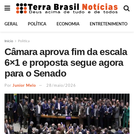
GERAL
POLÍTICA
ECONOMIA
ENTRETENIMENTO
Início
Política
Câmara aprova fim da escala
6×1 e proposta segue agora
para o Senado
Por
Junior Melo
28/maio/2026