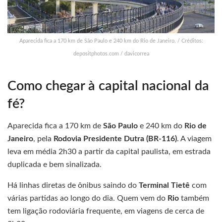
Aparecida fica a 170 km de São Paulo e 240 km do Rio de Janeiro. / Créditos:
depositphotos.com / davicorrea
Como chegar à capital nacional da
fé?
Aparecida fica a 170 km de
São Paulo
e 240 km do
Rio de
Janeiro
, pela
Rodovia Presidente Dutra (BR-116)
. A viagem
leva em média 2h30 a partir da capital paulista, em estrada
duplicada e bem sinalizada.
Há linhas diretas de ônibus saindo do
Terminal Tietê
com
várias partidas ao longo do dia. Quem vem do
Rio
também
tem ligação rodoviária frequente, em viagens de cerca de