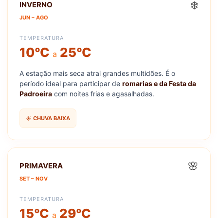
❄️
INVERNO
JUN – AGO
TEMPERATURA
10°C
25°C
a
A estação mais seca atrai grandes multidões. É o
período ideal para participar de
romarias e da Festa da
Padroeira
com noites frias e agasalhadas.
☀️ CHUVA BAIXA
🌸
PRIMAVERA
SET – NOV
TEMPERATURA
15°C
29°C
a