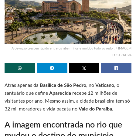
A devoção cresceu rápido entre os ribeirinhos e moldou tudo ao redor. / IMAGEM
ILUSTRATIVA
Atrás apenas da
Basílica de São Pedro
, no
Vaticano
, o
santuário que define
Aparecida
recebe 12 milhões de
visitantes por ano. Mesmo assim, a cidade brasileira tem só
32 mil moradores e vida pacata no
Vale do Paraíba
.
A imagem encontrada no rio que
mudou o destino do município