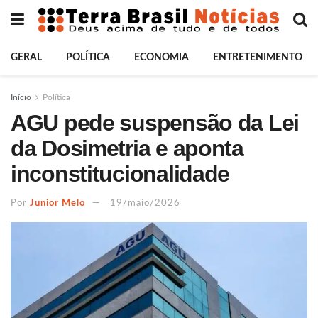
GERAL
POLÍTICA
ECONOMIA
ENTRETENIMENTO
Início
Política
AGU pede suspensão da Lei
da Dosimetria e aponta
inconstitucionalidade
Por
Junior Melo
19/maio/2026