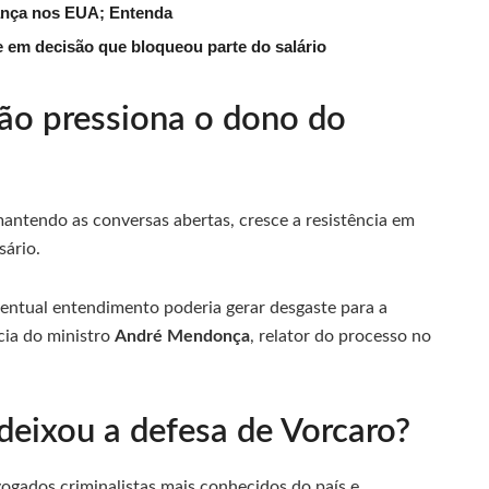
ança nos EUA; Entenda
 em decisão que bloqueou parte do salário
ão pressiona o dono do
antendo as conversas abertas, cresce a resistência em
sário.
ventual entendimento poderia gerar desgaste para a
cia do ministro
André Mendonça
, relator do processo no
eixou a defesa de Vorcaro?
gados criminalistas mais conhecidos do país e