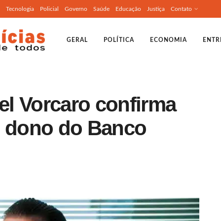
Tecnologia
Policial
Governo
Saúde
Educação
Justiça
Contato
GERAL
POLÍTICA
ECONOMIA
ENTR
l Vorcaro confirma
o dono do Banco