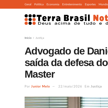
Geral
Política
Economia
Entretenimento
Esportes
Mundo
Início
Justiça
Advogado de Danie
saída da defesa d
Master
Por
Junior Melo
22/maio/2026
Em
Justiça