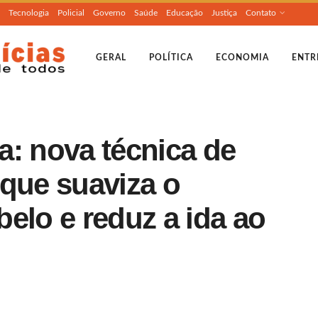
Tecnologia
Policial
Governo
Saúde
Educação
Justiça
Contato
GERAL
POLÍTICA
ECONOMIA
ENTR
a: nova técnica de
 que suaviza o
elo e reduz a ida ao