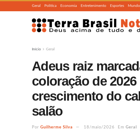
Geral
Política
Economia
Entretenimento
Esportes
Mundo
Início
Geral
Adeus raiz marcad
coloração de 2026
crescimento do cab
salão
Por
Guilherme Silva
18/maio/2026
Em
Geral