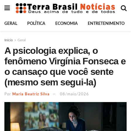
GERAL
POLÍTICA
ECONOMIA
ENTRETENIMENTO
Início
Geral
A psicologia explica, o
fenômeno Virgínia Fonseca e
o cansaço que você sente
(mesmo sem segui-la)
Por
Maria Beatriz Silva
08/maio/2026