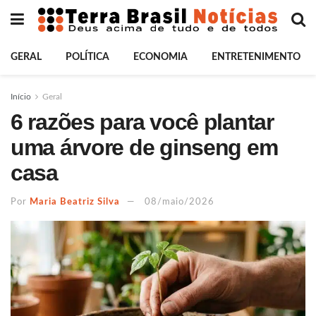
GERAL
POLÍTICA
ECONOMIA
ENTRETENIMENTO
Início
Geral
6 razões para você plantar
uma árvore de ginseng em
casa
Por
Maria Beatriz Silva
08/maio/2026