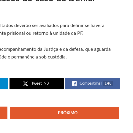
ltados deverão ser avaliados para definir se haverá
e prisional ou retorno à unidade da PF.
acompanhamento da Justiça e da defesa, que aguarda
de e permanência sob custódia.
Tweet
93
Compartilhar
148
PRÓXIMO