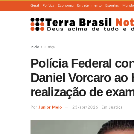
Geral
Política
Economia
Entretenimento
Esportes
Mundo
Início
Justiça
Polícia Federal co
Daniel Vorcaro ao 
realização de exa
Por
Junior Melo
23/abr/2026
Em
Justiça