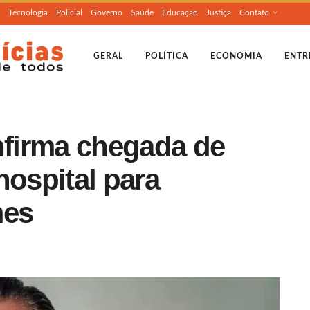
Tecnologia
Policial
Governo
Saúde
Educação
Justiça
Contato
GERAL
POLÍTICA
ECONOMIA
ENTR
nfirma chegada de
hospital para
mes