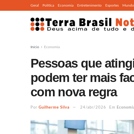
Geral
Política
Economia
Entretenimento
Esportes
Mundo
Início
Economia
Pessoas que ating
podem ter mais fa
com nova regra
Por
Guilherme Silva
24/abr/2026
Em
Economi