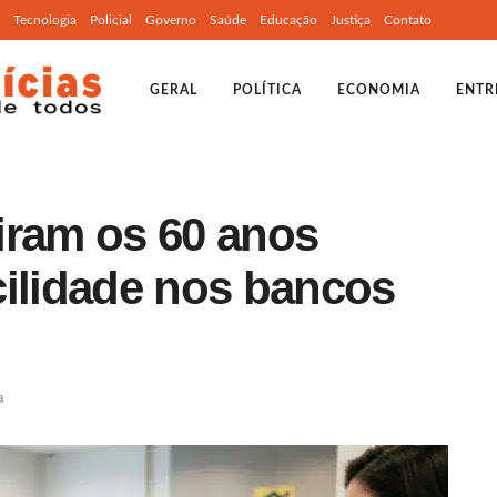
Tecnologia
Policial
Governo
Saúde
Educação
Justiça
Contato
GERAL
POLÍTICA
ECONOMIA
ENTR
iram os 60 anos
cilidade nos bancos
a