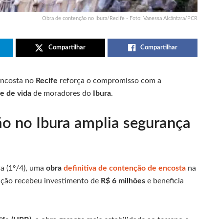
Obra de contenção no Ibura/Recife - Foto: Vanessa Alcântara/PCR
Compartilhar
Compartilhar
ncosta no
Recife
reforça o compromisso com a
e de vida
de moradores do
Ibura
.
o no Ibura amplia segurança
ra (1º/4), uma
obra
definitiva de contenção de encosta
na
enção recebeu investimento de
R$ 6 milhões
e beneficia