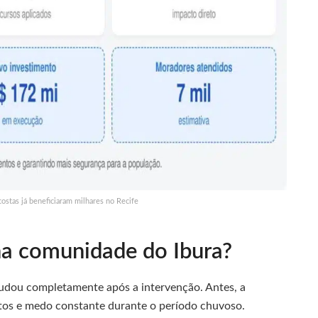
stas já beneficiaram milhares no Recife
na comunidade do Ibura?
udou completamente após a intervenção. Antes, a
os e medo constante durante o período chuvoso.