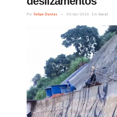
deslizamentos
Por
Felipe Dantas
03/abr/2026
Em
Geral