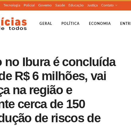
Tecnologia
Policial
Governo
Saúde
Educação
Justiça
Contato
GERAL
POLÍTICA
ECONOMIA
ENTR
 no Ibura é concluída
e R$ 6 milhões, vai
a na região e
nte cerca de 150
ução de riscos de