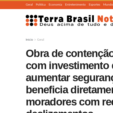
Geral
Política
Economia
Entretenimento
Esportes
Mundo
Início
Geral
Obra de contenção
com investimento d
aumentar seguranç
beneficia diretame
moradores com red