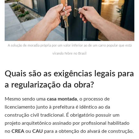
A solução de moradia própria por um valor inferior ao de um carro popular que está
virando febre no Brasil
Quais são as exigências legais para
a regularização da obra?
Mesmo sendo uma
casa montada
, o processo de
licenciamento junto à prefeitura é idêntico ao da
construção civil tradicional. É obrigatório possuir um
projeto arquitetônico assinado por profissional habilitado
no
CREA
ou
CAU
para a obtenção do alvará de construção.