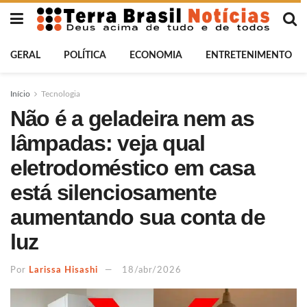
GERAL
POLÍTICA
ECONOMIA
ENTRETENIMENTO
Início
Tecnologia
Não é a geladeira nem as
lâmpadas: veja qual
eletrodoméstico em casa
está silenciosamente
aumentando sua conta de
luz
Por
Larissa Hisashi
18/abr/2026