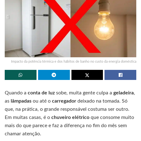
Impacto da potência térmica e dos hábitos de banho no custo da energia doméstica
Quando a
conta de luz
sobe, muita gente culpa a
geladeira
,
as
lâmpadas
ou até o
carregador
deixado na tomada. Só
que, na prática, o grande responsável costuma ser outro.
Em muitas casas, é o
chuveiro elétrico
que consome muito
mais do que parece e faz a diferença no fim do mês sem
chamar atenção.