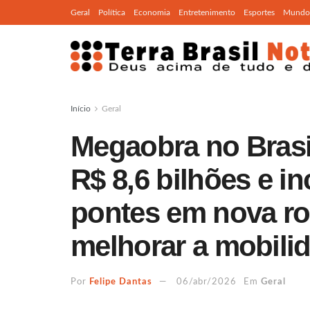
Geral
Política
Economia
Entretenimento
Esportes
Mundo
Início
Geral
Megaobra no Brasil
R$ 8,6 bilhões e i
pontes em nova ro
melhorar a mobilid
Por
Felipe Dantas
06/abr/2026
Em
Geral