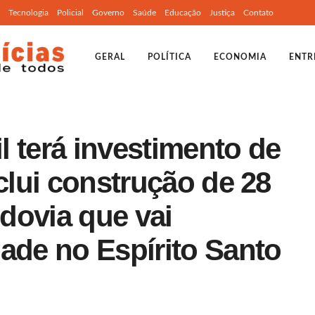
Tecnologia
Policial
Governo
Saúde
Educação
Justiça
Contato
GERAL
POLÍTICA
ECONOMIA
ENTR
 terá investimento de
nclui construção de 28
dovia que vai
ade no Espírito Santo