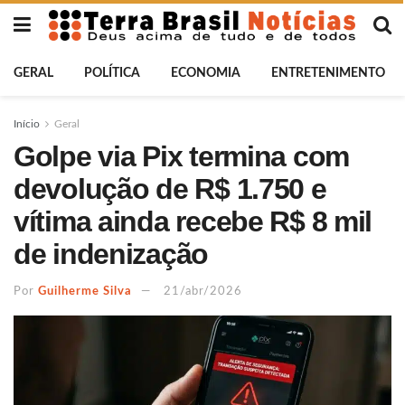
GERAL
POLÍTICA
ECONOMIA
ENTRETENIMENTO
Início
Geral
Golpe via Pix termina com
devolução de R$ 1.750 e
vítima ainda recebe R$ 8 mil
de indenização
Por
Guilherme Silva
21/abr/2026