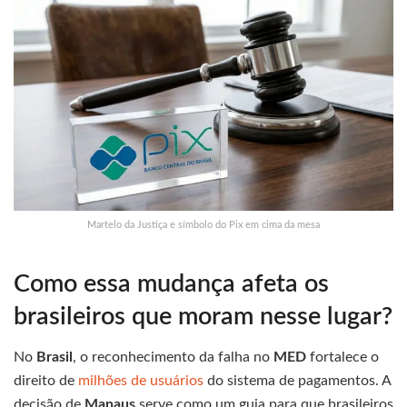
Martelo da Justiça e símbolo do Pix em cima da mesa
Como essa mudança afeta os
brasileiros que moram nesse lugar?
No
Brasil
, o reconhecimento da falha no
MED
fortalece o
direito de
milhões de usuários
do sistema de pagamentos. A
decisão de
Manaus
serve como um guia para que brasileiros