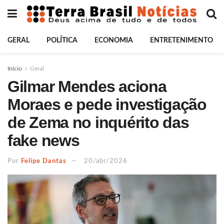
GERAL
POLÍTICA
ECONOMIA
ENTRETENIMENTO
Início
Geral
Gilmar Mendes aciona
Moraes e pede investigação
de Zema no inquérito das
fake news
Por
Felipe Dantas
20/abr/2026