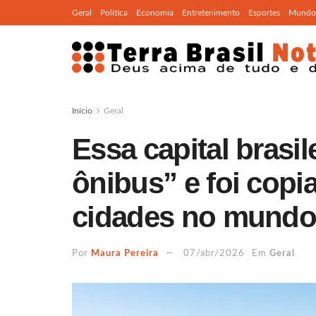
Geral
Política
Economia
Entretenimento
Esportes
Mundo
Início
Geral
Essa capital brasil
ônibus” e foi copi
cidades no mund
Por
Maura Pereira
07/abr/2026
Em
Geral