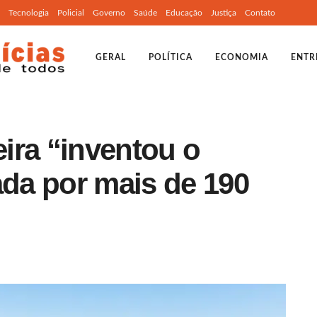
Tecnologia
Policial
Governo
Saúde
Educação
Justiça
Contato
GERAL
POLÍTICA
ECONOMIA
ENTR
eira “inventou o
ada por mais de 190
o