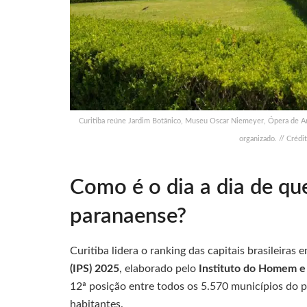
Curitiba reúne Jardim Botânico, Museu Oscar Niemeyer, Ópera de Ar
organizado. // Crédi
Como é o dia a dia de qu
paranaense?
Curitiba lidera o ranking das capitais brasileira
(IPS) 2025
, elaborado pelo
Instituto do Homem e
12ª posição entre todos os 5.570 municípios do p
habitantes.