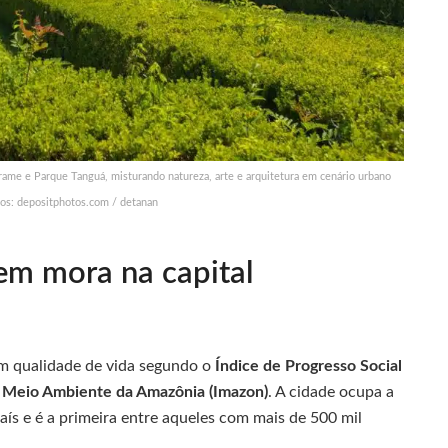
ame e Parque Tanguá, misturando natureza, arte e arquitetura em cenário urbano
tos: depositphotos.com / detanan
em mora na capital
s em qualidade de vida segundo o
Índice de Progresso Social
 Meio Ambiente da Amazônia (Imazon)
. A cidade ocupa a
aís e é a primeira entre aqueles com mais de 500 mil