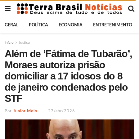
GERAL
POLÍTICA
ECONOMIA
ENTRETENIMENTO
Início
Justiça
Além de ‘Fátima de Tubarão’,
Moraes autoriza prisão
domiciliar a 17 idosos do 8
de janeiro condenados pelo
STF
Por
Junior Melo
27/abr/2026