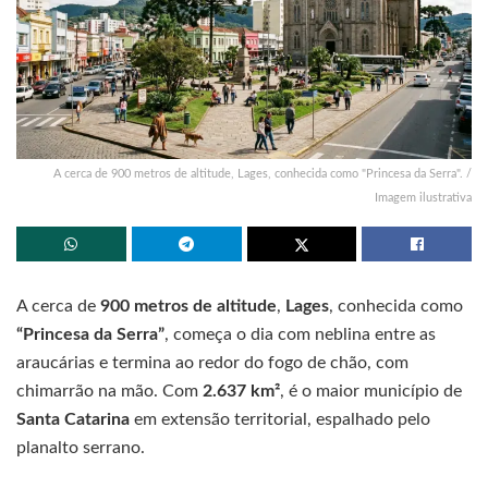
A cerca de 900 metros de altitude, Lages, conhecida como "Princesa da Serra". /
Imagem ilustrativa
A cerca de
900 metros de altitude
,
Lages
, conhecida como
“Princesa da Serra”
, começa o dia com neblina entre as
araucárias e termina ao redor do fogo de chão, com
chimarrão na mão. Com
2.637 km²
, é o maior município de
Santa Catarina
em extensão territorial, espalhado pelo
planalto serrano.