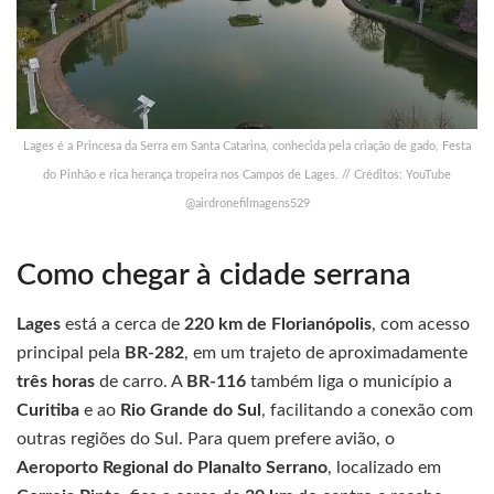
Lages é a Princesa da Serra em Santa Catarina, conhecida pela criação de gado, Festa
do Pinhão e rica herança tropeira nos Campos de Lages. // Créditos: YouTube
@airdronefilmagens529
Como chegar à cidade serrana
Lages
está a cerca de
220 km de Florianópolis
, com acesso
principal pela
BR-282
, em um trajeto de aproximadamente
três horas
de carro. A
BR-116
também liga o município a
Curitiba
e ao
Rio Grande do Sul
, facilitando a conexão com
outras regiões do Sul. Para quem prefere avião, o
Aeroporto Regional do Planalto Serrano
, localizado em