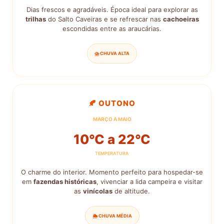
Dias frescos e agradáveis. Época ideal para explorar as
trilhas
do Salto Caveiras e se refrescar nas
cachoeiras
escondidas entre as araucárias.
⛈️ CHUVA ALTA
🍂 OUTONO
MARÇO A MAIO
10°C a 22°C
TEMPERATURA
O charme do interior. Momento perfeito para hospedar-se
em
fazendas históricas
, vivenciar a lida campeira e visitar
as
vinícolas
de altitude.
🌦️ CHUVA MÉDIA