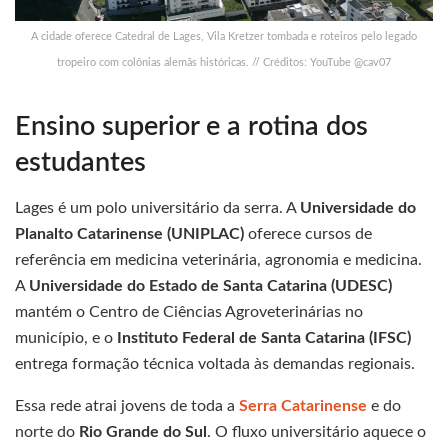
A cidade oferece Catedral de Lages, Vila Kretzer tombada e roteiros pelo legado
tropeiro com colônias alemãs históricas. // Créditos: YouTube @cav07
Ensino superior e a rotina dos
estudantes
Lages é um polo universitário da serra. A
Universidade do
Planalto Catarinense (UNIPLAC)
oferece cursos de
referência em medicina veterinária, agronomia e medicina.
A
Universidade do Estado de Santa Catarina (UDESC)
mantém o Centro de Ciências Agroveterinárias no
município, e o
Instituto Federal de Santa Catarina (IFSC)
entrega formação técnica voltada às demandas regionais.
Essa rede atrai jovens de toda a
Serra Catarinense
e do
norte do
Rio Grande do Sul
. O fluxo universitário aquece o