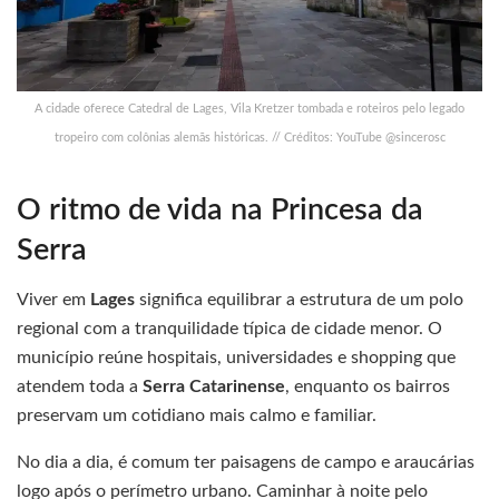
A cidade oferece Catedral de Lages, Vila Kretzer tombada e roteiros pelo legado
tropeiro com colônias alemãs históricas. // Créditos: YouTube @sincerosc
O ritmo de vida na Princesa da
Serra
Viver em
Lages
significa equilibrar a estrutura de um polo
regional com a tranquilidade típica de cidade menor. O
município reúne hospitais, universidades e shopping que
atendem toda a
Serra Catarinense
, enquanto os bairros
preservam um cotidiano mais calmo e familiar.
No dia a dia, é comum ter paisagens de campo e araucárias
logo após o perímetro urbano. Caminhar à noite pelo