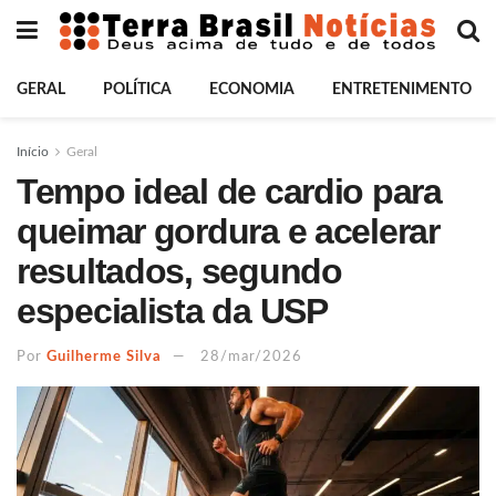
GERAL
POLÍTICA
ECONOMIA
ENTRETENIMENTO
Início
Geral
Tempo ideal de cardio para
queimar gordura e acelerar
resultados, segundo
especialista da USP
Por
Guilherme Silva
28/mar/2026