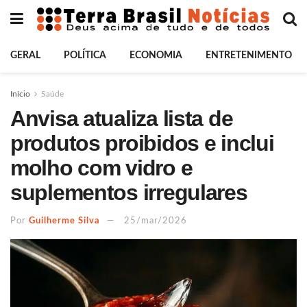
GERAL
POLÍTICA
ECONOMIA
ENTRETENIMENTO
Início
Saúde
Anvisa atualiza lista de
produtos proibidos e inclui
molho com vidro e
suplementos irregulares
Por
Guilherme Silva
25/mar/2026