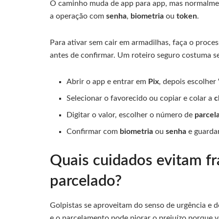
O caminho muda de app para app, mas normalmen
a operação com
senha
,
biometria
ou
token
.
Para ativar sem cair em armadilhas, faça o proc
antes de confirmar. Um roteiro seguro costuma se
Abrir o app e entrar em
Pix
, depois escolher
Selecionar o favorecido ou copiar e colar a
c
Digitar o valor, escolher o número de
parcel
Confirmar com
biometria
ou
senha
e guarda
Quais cuidados evitam fr
parcelado?
Golpistas se aproveitam do senso de urgência e d
e o parcelamento pode piorar o prejuízo porque 