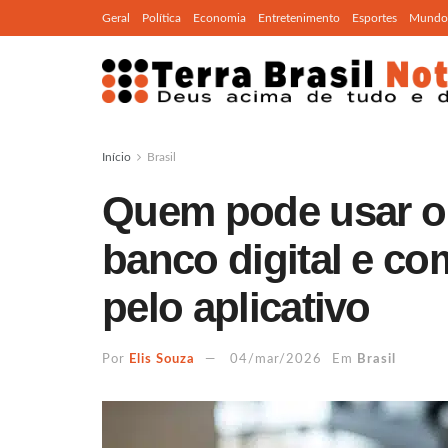
Geral
Política
Economia
Entretenimento
Esportes
Mundo
Início
Brasil
Quem pode usar o 
banco digital e co
pelo aplicativo
Por
Elis Souza
04/mar/2026
Em
Brasil