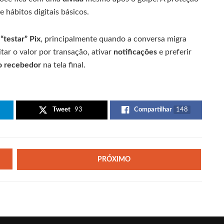
e hábitos digitais básicos.
a
“testar” Pix
, principalmente quando a conversa migra
tar o valor por transação, ativar
notificações
e preferir
 recebedor
na tela final.
Tweet
93
Compartilhar
148
PRÓXIMO