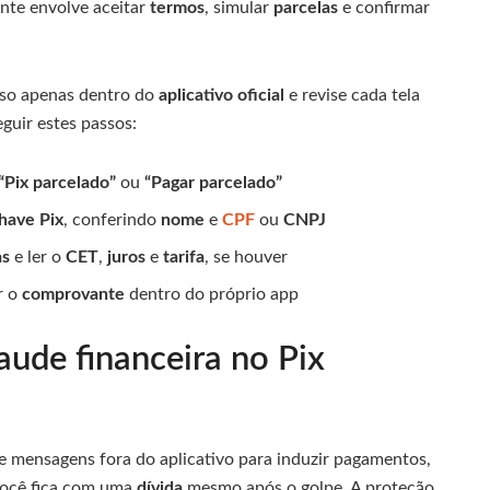
te envolve aceitar
termos
, simular
parcelas
e confirmar
esso apenas dentro do
aplicativo oficial
e revise cada tela
guir estes passos:
“Pix parcelado”
ou
“Pagar parcelado”
have Pix
, conferindo
nome
e
CPF
ou
CNPJ
as
e ler o
CET
,
juros
e
tarifa
, se houver
r o
comprovante
dentro do próprio app
aude financeira no Pix
e mensagens fora do aplicativo para induzir pagamentos,
você fica com uma
dívida
mesmo após o golpe. A proteção