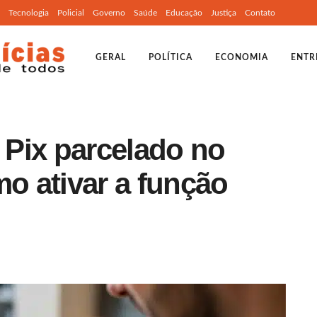
Tecnologia
Policial
Governo
Saúde
Educação
Justiça
Contato
GERAL
POLÍTICA
ECONOMIA
ENTR
Pix parcelado no
mo ativar a função