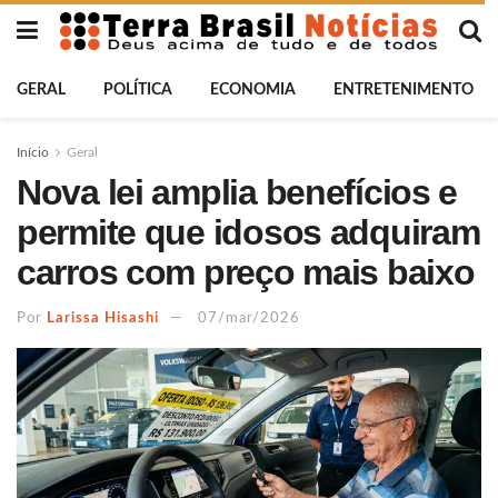
GERAL
POLÍTICA
ECONOMIA
ENTRETENIMENTO
Início
Geral
Nova lei amplia benefícios e
permite que idosos adquiram
carros com preço mais baixo
Por
Larissa Hisashi
07/mar/2026