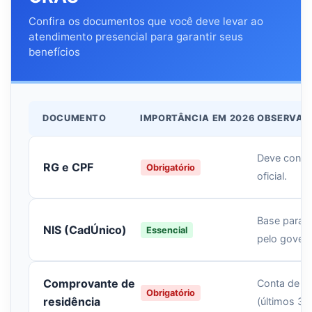
Confira os documentos que você deve levar ao
atendimento presencial para garantir seus
benefícios
DOCUMENTO
IMPORTÂNCIA EM 2026
OBSERVAÇ
Deve conter
RG e CPF
Obrigatório
oficial.
Base para a
NIS (CadÚnico)
Essencial
pelo govern
Comprovante de
Conta de lu
Obrigatório
residência
(últimos 3 