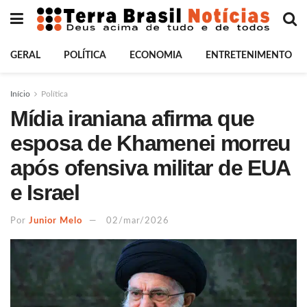
GERAL
POLÍTICA
ECONOMIA
ENTRETENIMENTO
Início
Política
Mídia iraniana afirma que
esposa de Khamenei morreu
após ofensiva militar de EUA
e Israel
Por
Junior Melo
02/mar/2026