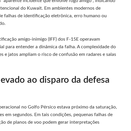
“aparente incidente que envolve fogo amigo”, indicando
intencional do Kuwait. Em ambientes modernos de
 falhas de identificação eletrônica, erro humano ou
do.
tificação amigo-inimigo (IFF) dos F-15E operavam
l para entender a dinâmica da falha. A complexidade do
es e jatos ampliam o risco de confusão em radares e salas
levado ao disparo da defesa
peracional no Golfo Pérsico estava próximo da saturação,
es em segundos. Em tais condições, pequenas falhas de
ação de planos de voo podem gerar interpretações