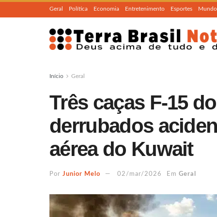
Geral
Política
Economia
Entretenimento
Esportes
Mundo
Início
Geral
Três caças F-15 d
derrubados aciden
aérea do Kuwait
Por
Junior Melo
02/mar/2026
Em
Geral