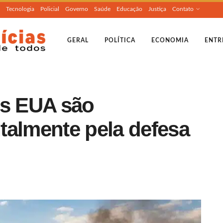
Tecnologia
Policial
Governo
Saúde
Educação
Justiça
Contato
GERAL
POLÍTICA
ECONOMIA
ENTR
os EUA são
talmente pela defesa