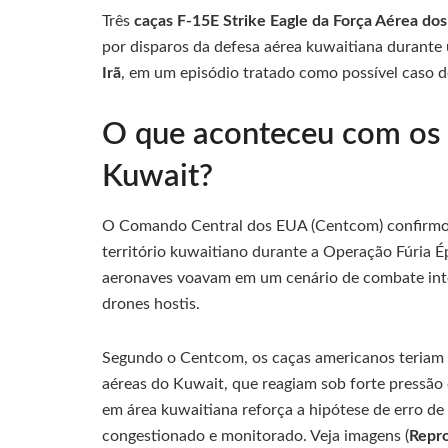
Três
caças F-15E Strike Eagle da Força Aérea do
por disparos da defesa aérea kuwaitiana durante 
Irã
, em um episódio tratado como possível caso d
O que aconteceu com os
Kuwait?
O Comando Central dos EUA (Centcom) confirmou 
território kuwaitiano durante a Operação Fúria Épi
aeronaves voavam em um cenário de combate inten
drones hostis.
Segundo o Centcom, os caças americanos teriam s
aéreas do Kuwait, que reagiam sob forte pressão 
em área kuwaitiana reforça a hipótese de erro d
congestionado e monitorado. Veja imagens (
Repr