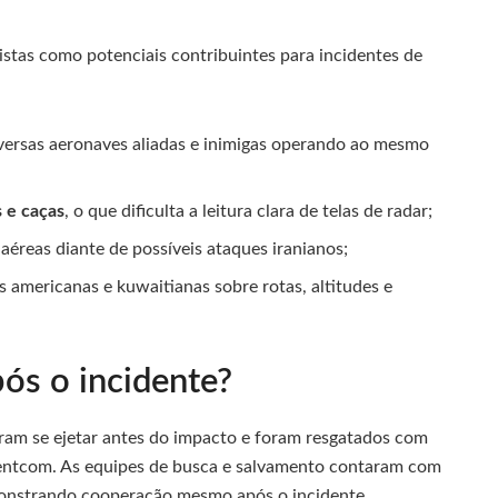
istas como potenciais contribuintes para incidentes de
versas aeronaves aliadas e inimigas operando ao mesmo
s e caças
, o que dificulta a leitura clara de telas de radar;
aéreas diante de possíveis ataques iranianos;
s americanas e kuwaitianas sobre rotas, altitudes e
ós o incidente?
iram se ejetar antes do impacto e foram resgatados com
Centcom. As equipes de busca e salvamento contaram com
emonstrando cooperação mesmo após o incidente.