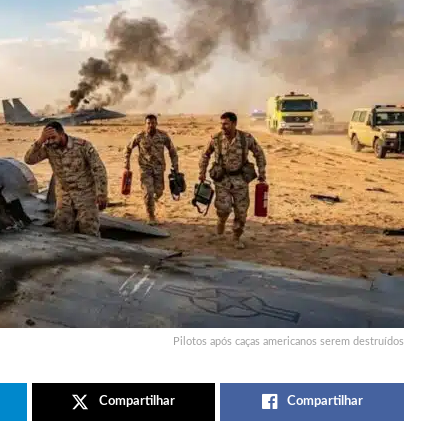
Pilotos após caças americanos serem destruídos
Compartilhar
Compartilhar