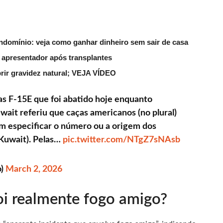
ndomínio: veja como ganhar dinheiro sem sair de casa
 apresentador após transplantes
rir gravidez natural; VEJA VÍDEO
s F-15E que foi abatido hoje enquanto
ait referiu que caças americanos (no plural)
em especificar o número ou a origem dos
 Kuwait). Pelas…
pic.twitter.com/NTgZ7sNAsb
o)
March 2, 2026
oi realmente fogo amigo?