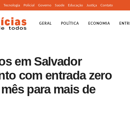
Tecnologia
Policial
Governo
Saúde
Educação
Justiça
Contato
GERAL
POLÍTICA
ECONOMIA
ENTR
os em Salvador
nto com entrada zero
o mês para mais de