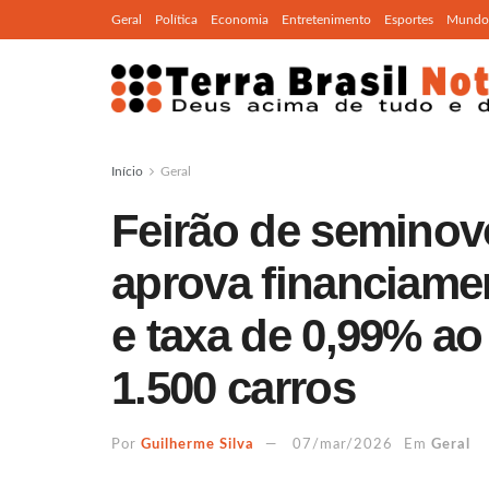
Geral
Política
Economia
Entretenimento
Esportes
Mundo
Início
Geral
Feirão de seminov
aprova financiame
e taxa de 0,99% a
1.500 carros
Por
Guilherme Silva
07/mar/2026
Em
Geral