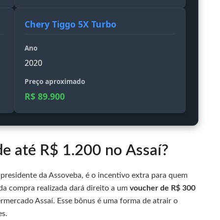
Chery Tiggo 5X Turbo
Ano
2020
Preço aproximado
R$ 89.900
e até R$ 1.200 no Assaí?
presidente da Assoveba, é o incentivo extra para quem
oda compra realizada dará direito a um
voucher de R$ 300
rmercado Assaí. Esse bônus é uma forma de atrair o
es.