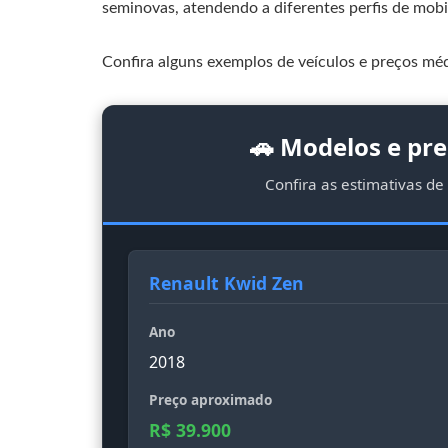
seminovas, atendendo a diferentes perfis de mobil
Confira alguns exemplos de veículos e preços mé
🚗 Modelos e pr
Confira as estimativas de 
Renault Kwid Zen
Ano
2018
Preço aproximado
R$ 39.900