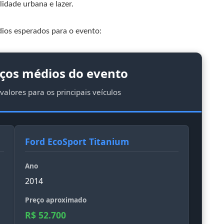
idade urbana e lazer.
dios esperados para o evento:
eços médios do evento
valores para os principais veículos
Ford EcoSport Titanium
Ano
2014
Preço aproximado
R$ 52.700