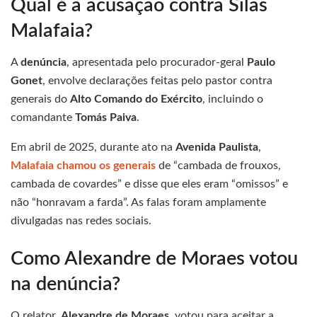
Qual é a acusação contra Silas
Malafaia?
A
denúncia
, apresentada pelo procurador-geral
Paulo
Gonet
, envolve declarações feitas pelo pastor contra
generais do
Alto Comando do Exército
, incluindo o
comandante
Tomás Paiva
.
Em abril de 2025, durante ato na
Avenida Paulista
,
Malafaia chamou os generais
de “cambada de frouxos,
cambada de covardes” e disse que eles eram “omissos” e
não “honravam a farda”. As falas foram amplamente
divulgadas nas redes sociais.
Como Alexandre de Moraes votou
na denúncia?
O relator,
Alexandre de Moraes
, votou para aceitar a