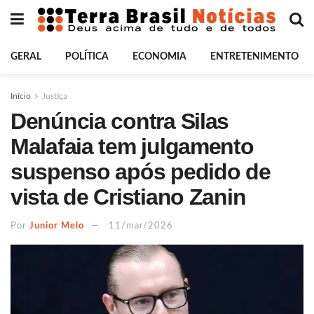
GERAL
POLÍTICA
ECONOMIA
ENTRETENIMENTO
Início
Justiça
Denúncia contra Silas
Malafaia tem julgamento
suspenso após pedido de
vista de Cristiano Zanin
Por
Junior Melo
11/mar/2026