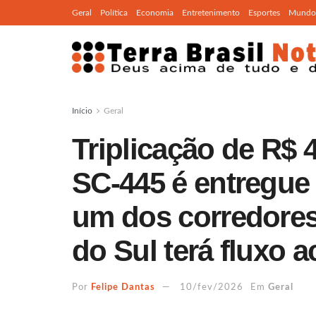
Geral
Política
Economia
Entretenimento
Esportes
Mundo
Início
Geral
Triplicação de R$ 
SC-445 é entregue
um dos corredore
do Sul terá fluxo 
Por
Felipe Dantas
10/fev/2026
Em
Geral