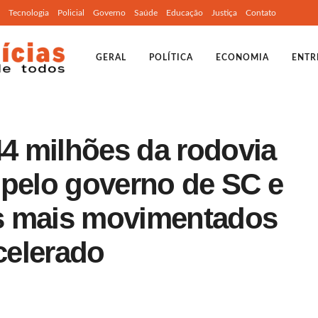
Tecnologia
Policial
Governo
Saúde
Educação
Justiça
Contato
GERAL
POLÍTICA
ECONOMIA
ENTR
44 milhões da rodovia
 pelo governo de SC e
s mais movimentados
acelerado