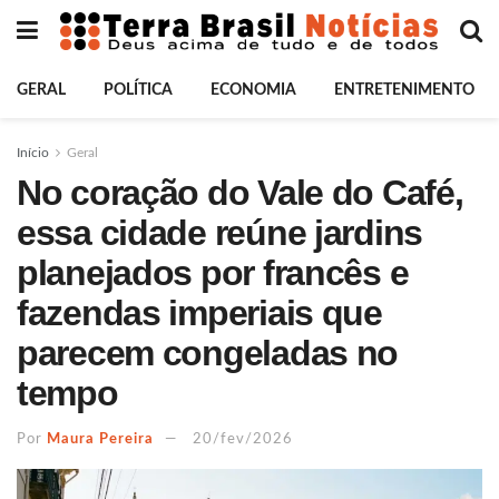
GERAL
POLÍTICA
ECONOMIA
ENTRETENIMENTO
Início
Geral
No coração do Vale do Café,
essa cidade reúne jardins
planejados por francês e
fazendas imperiais que
parecem congeladas no
tempo
Por
Maura Pereira
20/fev/2026