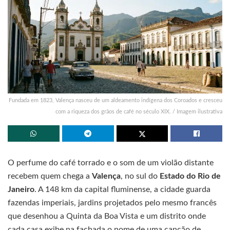
Fundada em 1823, Valença nasceu de um aldeamento indígena dos Coroados e cresceu
com a riqueza dos grãos de café no século XIX. / Imagem ilustrativa
O perfume do café torrado e o som de um violão distante
recebem quem chega a
Valença
, no sul do
Estado do Rio de
Janeiro
. A 148 km da capital fluminense, a cidade guarda
fazendas imperiais, jardins projetados pelo mesmo francês
que desenhou a Quinta da Boa Vista e um distrito onde
cada casa exibe na fachada o nome de uma canção de