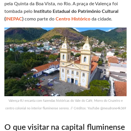
pela Quinta da Boa Vista, no Rio. A praça de Valença foi
tombada pelo
Instituto Estadual do Patrimônio Cultural
(
INEPAC
)
como parte do
Centro Histórico
da cidade.
Valença-RJ encanta com fazendas históricas do Vale do Café, Morro do Cruzeiro e
centro colonial no interior fluminense sereno. // Créditos: YouTube @meudrone4k369
O que visitar na capital fluminense