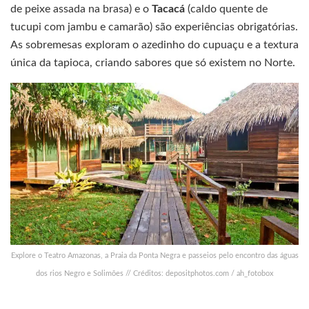
de peixe assada na brasa) e o
Tacacá
(caldo quente de
tucupi com jambu e camarão) são experiências obrigatórias.
As sobremesas exploram o azedinho do cupuaçu e a textura
única da tapioca, criando sabores que só existem no Norte.
Explore o Teatro Amazonas, a Praia da Ponta Negra e passeios pelo encontro das águas
dos rios Negro e Solimões // Créditos: depositphotos.com / ah_fotobox