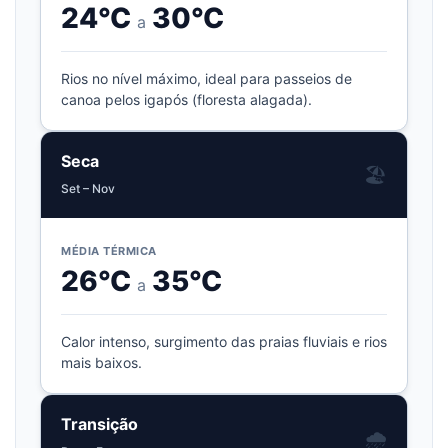
24°C
30°C
a
Rios no nível máximo, ideal para passeios de
canoa pelos igapós (floresta alagada).
Seca
🏖️
Set – Nov
MÉDIA TÉRMICA
26°C
35°C
a
Calor intenso, surgimento das praias fluviais e rios
mais baixos.
Transição
🌧️