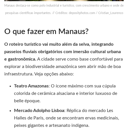
Manaus destaca-se como polo industrial e turístico, com crescimento urbano e sede de
pesquisas científicas importantes. // Créditos: depositphotos.com / Cristian_Lourenco
O que fazer em Manaus?
O roteiro turístico vai muito além da selva, integrando
passeios fluviais obrigatórios com imersão cultural urbana
e gastronômica.
A cidade serve como base confortável para
explorar a biodiversidade amazônica sem abrir mão de boa
infraestrutura. Veja opções abaixo:
Teatro Amazonas
: O ícone máximo com sua cúpula
colorida de cerâmica alsaciana e interior luxuoso de
belle époque.
Mercado Adolpho Lisboa
: Réplica do mercado Les
Halles de Paris, onde se encontram ervas medicinais,
peixes gigantes e artesanato indígena.