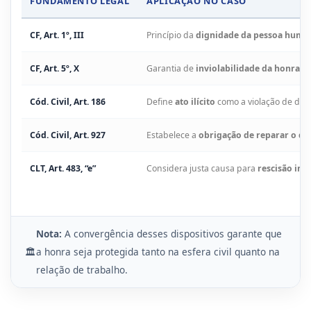
FUNDAMENTO LEGAL
APLICAÇÃO NO CASO
CF, Art. 1º, III
Princípio da
dignidade da pessoa huma
CF, Art. 5º, X
Garantia de
inviolabilidade da honra 
Cód. Civil, Art. 186
Define
ato ilícito
como a violação de dire
Cód. Civil, Art. 927
Estabelece a
obrigação de reparar o d
CLT, Art. 483, “e”
Considera justa causa para
rescisão ind
Nota:
A convergência desses dispositivos garante que
🏛️
a honra seja protegida tanto na esfera civil quanto na
relação de trabalho.