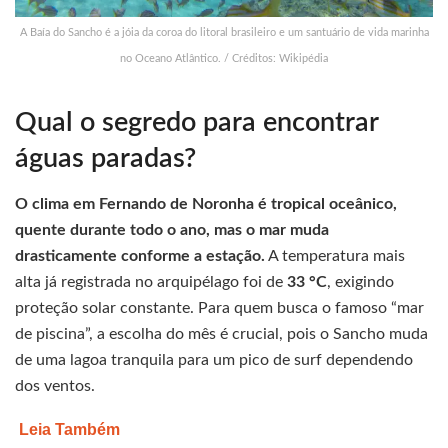
A Baía do Sancho é a jóia da coroa do litoral brasileiro e um santuário de vida marinha
no Oceano Atlântico. / Créditos: Wikipédia
Qual o segredo para encontrar
águas paradas?
O clima em Fernando de Noronha é tropical oceânico,
quente durante todo o ano, mas o mar muda
drasticamente conforme a estação.
A temperatura mais
alta já registrada no arquipélago foi de
33 °C
, exigindo
proteção solar constante. Para quem busca o famoso “mar
de piscina”, a escolha do mês é crucial, pois o Sancho muda
de uma lagoa tranquila para um pico de surf dependendo
dos ventos.
Leia Também