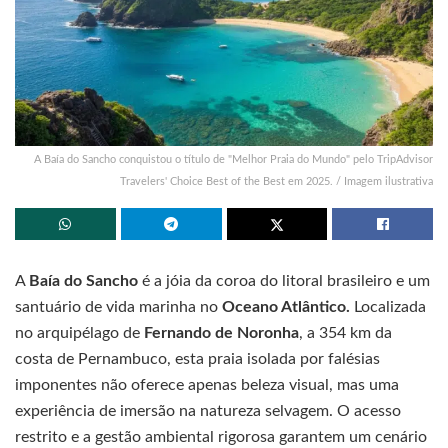
A Baía do Sancho conquistou o título de "Melhor Praia do Mundo" pelo TripAdvisor
Travelers' Choice Best of the Best em 2025. / Imagem ilustrativa
A
Baía do Sancho
é a jóia da coroa do litoral brasileiro e um
santuário de vida marinha no
Oceano Atlântico.
Localizada
no arquipélago de
Fernando de Noronha
, a 354 km da
costa de Pernambuco, esta praia isolada por falésias
imponentes não oferece apenas beleza visual, mas uma
experiência de imersão na natureza selvagem. O acesso
restrito e a gestão ambiental rigorosa garantem um cenário